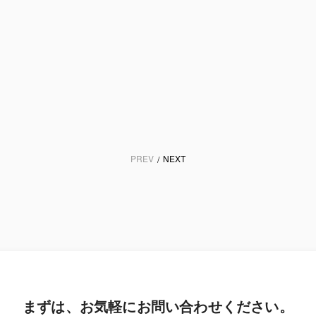
九州市、全7区役所の窓口業
杉並区でAIコールによる
において予約システム
路灯の故障修理受付」を7/
rontDesk』と『AIコンシェ
り開始～安心・安全なま
ジュ』を本格導入！「待た
くりに向けAIコンシェル
い窓口」実現へ
Ⓡ for LGWAN』を活用～
more
PREV
NEXT
/
まずは、お気軽にお問い合わせください。