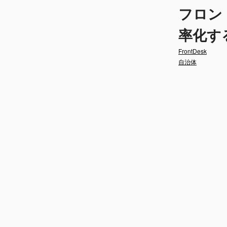
フロン
率化す
FrontDesk
自治体
限られた