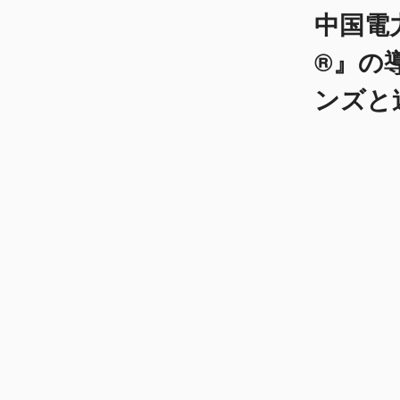
中国電
®』の
ンズと